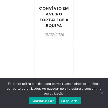
CONVÍVIO EM
AVEIRO
FORTALECE A
EQUIPA
21/07/2025
Este site utiliza cookies para permitir uma melhor experiência
BEATRIZ EM
por parte do utilizador. Ao navegar no site estará a consentir a
DESTAQUE NO
sua utilização.
JORNAL
Guardar e Sair
Saiba Mais!
DEFESA DE
ESPINHO