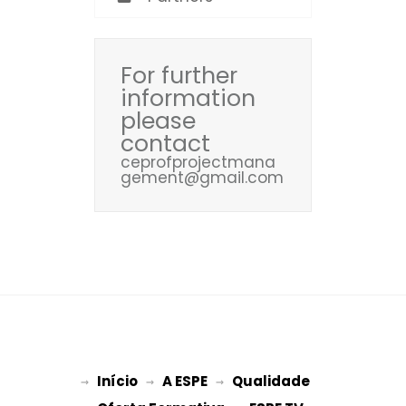
For further
information
please
contact
ceprofprojectmana
gement@gmail.com
Início
A ESPE
Qualidade
→ 
→ 
 → 