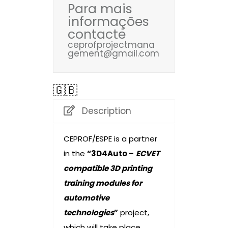
Para mais
informações
contacte
ceprofprojectmana
gement@gmail.com
🇬🇧
Description
CEPROF/ESPE is a partner
in the
“3D4Auto –
ECVET
compatible 3D printing
training modules for
automotive
technologies
”
project,
which will take place