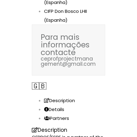
(Espanha)
CIFP Don Bosco LHII
(Espanha)
Para mais
informações
contacte
ceprofprojectmana
gement@gmail.com
🇬🇧
Description
Details
Partners
Description