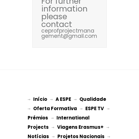
For further
information
please
contact
ceprofprojectmana
gement@gmail.com
Início
A ESPE
Qualidade
→ 
→ 
 → 
Oferta Formativa
ESPE TV
→ 
 → 
 → 
Prémios
International 
 → 
Projects
Viagens Erasmus+
 → 
 → 
Notícias
Projetos Nacionais
 → 
 → 