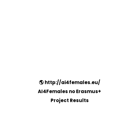
🌎 http://ai4females.eu/
AI4Females no Erasmus+
Project Results