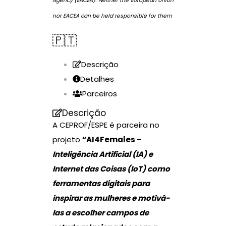
Agency (EACEA). Neither the European Union
nor EACEA can be held responsible for them
🇵🇹
Descrição
Detalhes
Parceiros
Descrição
A CEPROF/ESPE é parceira no
projeto
“AI4Females –
Inteligência Artificial (IA) e
Internet das Coisas (IoT) como
ferramentas digitais para
inspirar as mulheres e motivá-
las a escolher campos de