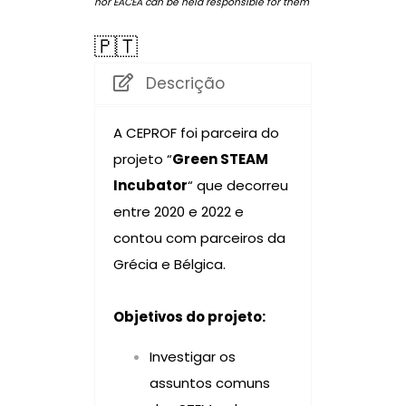
nor EACEA can be held responsible for them
🇵🇹
Descrição
A CEPROF foi parceira do
projeto “
Green STEAM
Incubator
“ que decorreu
entre 2020 e 2022 e
contou com parceiros da
Grécia e Bélgica.
Objetivos do projeto:
Investigar os
assuntos comuns