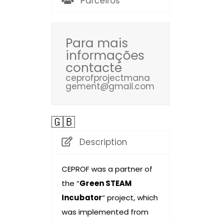
Parceiros
Para mais
informações
contacte
ceprofprojectmana
gement@gmail.com
🇬🇧
Description
CEPROF was a partner of
the “
Green STEAM
Incubator
“ project, which
was implemented from