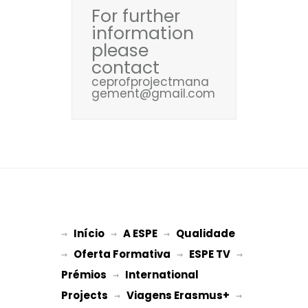
For further
information
please
contact
ceprofprojectmana
gement@gmail.com
Início
A ESPE
Qualidade
→ 
→ 
 → 
Oferta Formativa
ESPE TV
→ 
 → 
 → 
Prémios
International 
 → 
Projects
Viagens Erasmus+
 → 
 → 