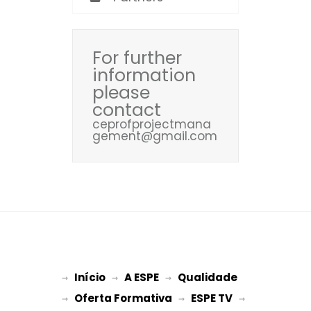
For further
information
please
contact
ceprofprojectmana
gement@gmail.com
Início
A ESPE
Qualidade
→ 
→ 
 → 
Oferta Formativa
ESPE TV
→ 
 → 
 → 