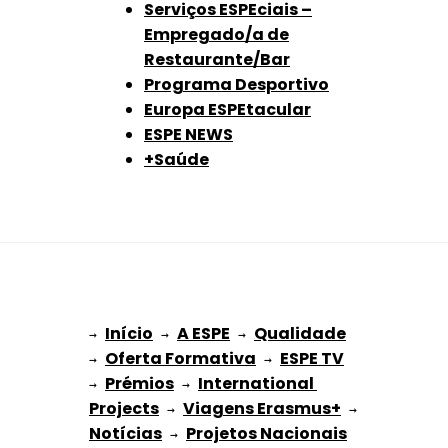
Serviços ESPEciais –
Empregado/a de
Restaurante/Bar
Programa Desportivo
Europa ESPEtacular
ESPE NEWS
+Saúde
Início
A ESPE
Qualidade
→ 
→ 
 → 
Oferta Formativa
ESPE TV
→ 
 → 
Prémios
International 
→ 
 → 
Projects
Viagens Erasmus+
 → 
 → 
Notícias
Projetos Nacionais
 → 