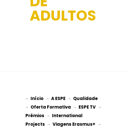
DE
ADULTOS
Início
A ESPE
Qualidade
→ 
→ 
 → 
Oferta Formativa
ESPE TV
→ 
 → 
 → 
Prémios
International 
 → 
Projects
Viagens Erasmus+
 → 
 → 