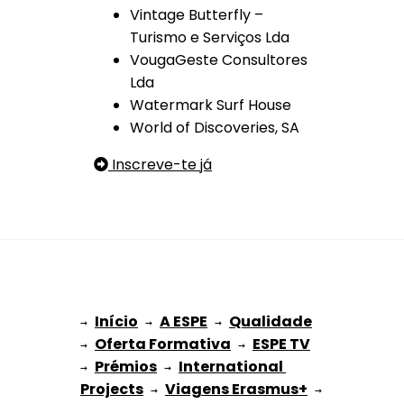
Vintage Butterfly –
Turismo e Serviços Lda
VougaGeste Consultores
Lda
Watermark Surf House
World of Discoveries, SA
Inscreve-te já
Início
A ESPE
Qualidade
→ 
→ 
 → 
Oferta Formativa
ESPE TV
→ 
 → 
Prémios
International 
→ 
 → 
Projects
Viagens Erasmus+
 → 
 → 