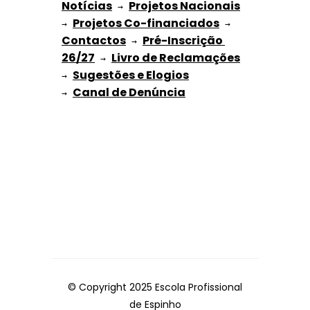
Notícias
Projetos Nacionais
 → 
Projetos Co-financiados
→ 
 → 
Contactos
Pré-Inscrição 
 → 
26/27
Livro de Reclamações
 → 
Sugestões e Elogios
→ 
→ 
© Copyright 2025 Escola Profissional
de Espinho