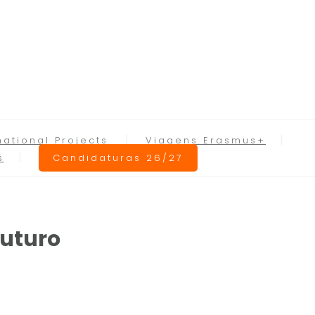
national Projects
Viagens Erasmus+
s
Candidaturas 26/27
futuro