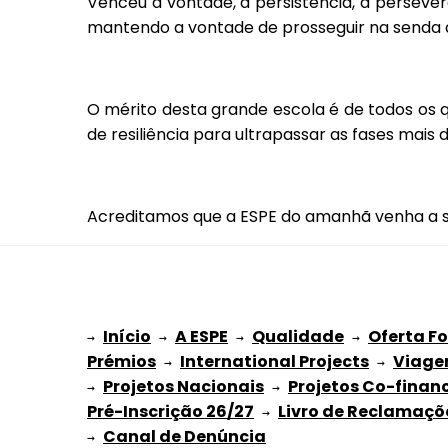
Venceu a vontade, a persistência, a persever
mantendo a vontade de prosseguir na senda 
O mérito desta grande escola é de todos os
de resiliência para ultrapassar as fases mais 
Acreditamos que a ESPE do amanhã venha a se
Início
A ESPE
Qualidade
Oferta F
→ 
→ 
 → 
 → 
Prémios
International Projects
Viage
 → 
 → 
Projetos Nacionais
Projetos Co-finan
→ 
 → 
Pré-Inscrição 26/27
Livro de Reclamaçõ
 → 
→ 