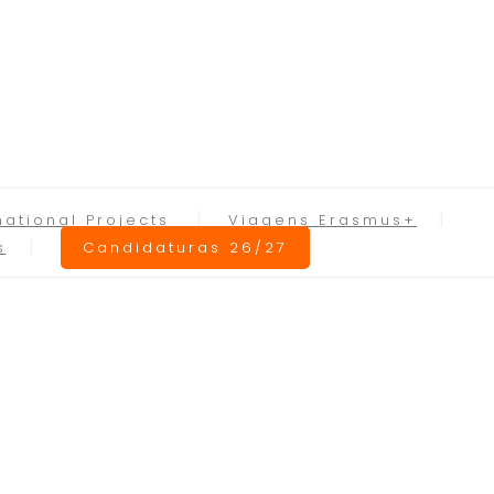
national Projects
Viagens Erasmus+
s
Candidaturas 26/27