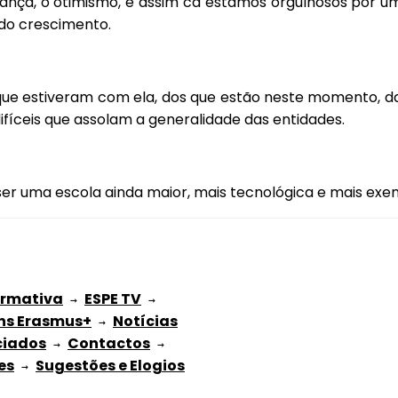
ança, o otimismo, e assim cá estamos orgulhosos por um
do crescimento.
 que estiveram com ela, dos que estão neste momento, d
difíceis que assolam a generalidade das entidades.
r uma escola ainda maior, mais tecnológica e mais exe
ormativa
ESPE TV
 → 
 → 
ns Erasmus+
Notícias
 → 
ciados
Contactos
 → 
 → 
es
Sugestões e Elogios
 → 