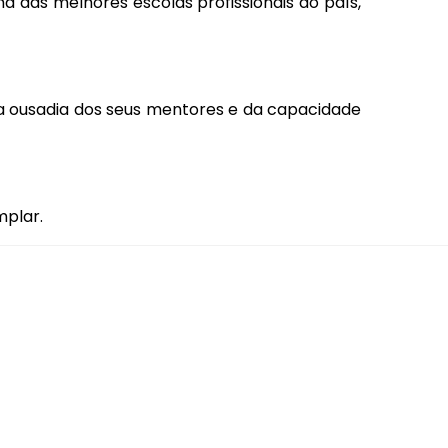
a das melhores escolas profissionais do país,
a ousadia dos seus mentores e da capacidade
mplar.