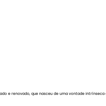
7000
ALUNOS
o e renovado, que nasceu de uma vontade intrínseca d