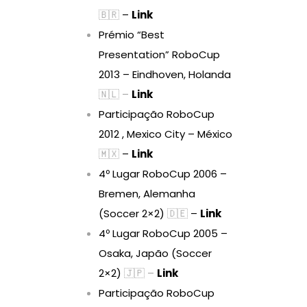
🇧🇷
–
Link
Prémio “Best
Presentation” RoboCup
2013 – Eindhoven, Holanda
🇳🇱 –
Link
Participação RoboCup
2012 , Mexico City – México
🇲🇽
–
Link
4º Lugar RoboCup 2006 –
Bremen, Alemanha
(Soccer 2×2)
🇩🇪
–
Link
4º Lugar RoboCup 2005 –
Osaka, Japão (Soccer
2×2)
🇯🇵 –
Link
Participação RoboCup