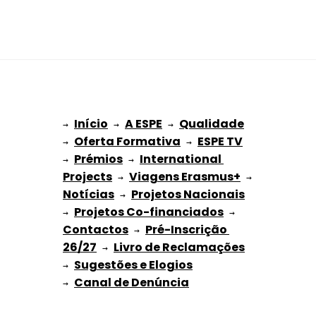
Início
A ESPE
Qualidade
→ 
→ 
 → 
Oferta Formativa
ESPE TV
→ 
 → 
Prémios
International 
→ 
 → 
Projects
Viagens Erasmus+
 → 
 → 
Notícias
Projetos Nacionais
 → 
Projetos Co-financiados
→ 
 → 
Contactos
Pré-Inscrição 
 → 
26/27
Livro de Reclamações
 → 
Sugestões e Elogios
→ 
→ 