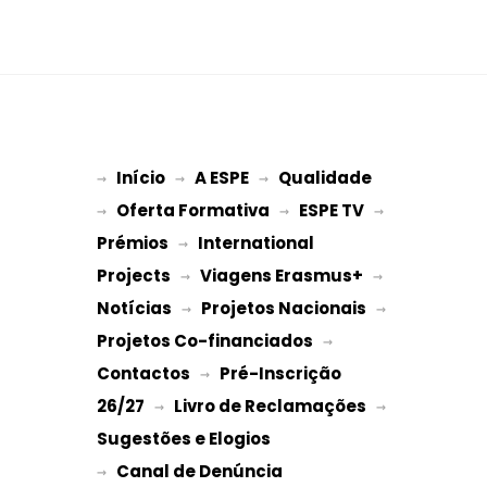
Início
A ESPE
Qualidade
→ 
→ 
 → 
Oferta Formativa
ESPE TV
→ 
 → 
 → 
Prémios
International 
 → 
Projects
Viagens Erasmus+
 → 
 → 
Notícias
Projetos Nacionais
 → 
 → 
Projetos Co-financiados
 → 
Contactos
Pré-Inscrição 
 → 
26/27
Livro de Reclamações
 → 
 → 
Sugestões e Elogios
→ 