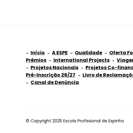
Início
A ESPE
Qualidade
Oferta F
→ 
→ 
 → 
 → 
Prémios
International Projects
Viage
 → 
 → 
Projetos Nacionais
Projetos Co-finan
→ 
 → 
Pré-Inscrição 26/27
Livro de Reclamaçõ
 → 
→ 
© Copyright 2025 Escola Profissional de Espinho