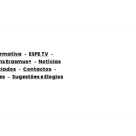
ormativa
ESPE TV
 → 
 → 
ns Erasmus+
Notícias
 → 
ciados
Contactos
 → 
 → 
es
Sugestões e Elogios
 → 