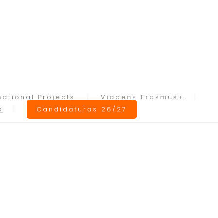
national Projects
Viagens Erasmus+
s
Candidaturas 26/27