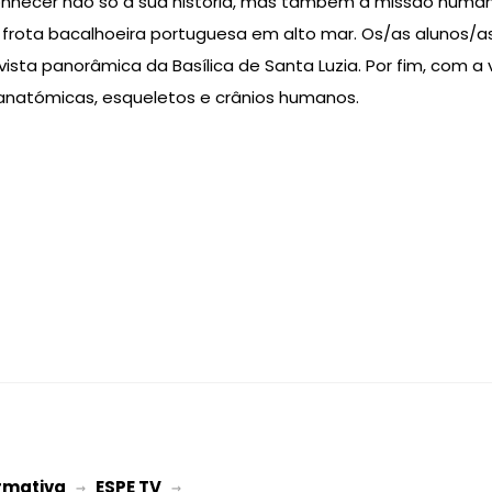
s conhecer não só a sua história, mas também a missão hu
frota bacalhoeira portuguesa em alto mar. Os/as alunos/a
 vista panorâmica da Basílica de Santa Luzia. Por fim, com 
anatómicas, esqueletos e crânios humanos.
rmativa
ESPE TV
 → 
 → 