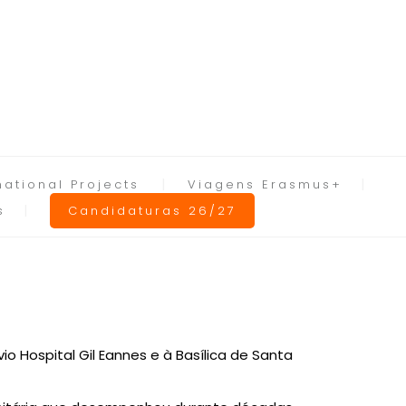
national Projects
Viagens Erasmus+
s
Candidaturas 26/27
io Hospital Gil Eannes e à Basílica de Santa