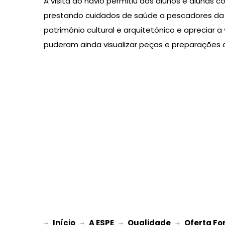
A visita ao navio permitiu aos alunos e aluna
prestando cuidados de saúde a pescadores da 
património cultural e arquitetónico e apreciar a
puderam ainda visualizar peças e preparações 
Início
A ESPE
Qualidade
Oferta Fo
→ 
→ 
 → 
 → 