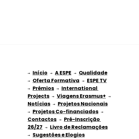
Início
A ESPE
Qualidade
→ 
→ 
 → 
Oferta Formativa
ESPE TV
→ 
 → 
Prémios
International 
→ 
 → 
Projects
Viagens Erasmus+
 → 
 → 
Notícias
Projetos Nacionais
 → 
Projetos Co-financiados
→ 
 → 
Contactos
Pré-Inscrição 
 → 
26/27
Livro de Reclamações
 → 
Sugestões e Elogios
→ 