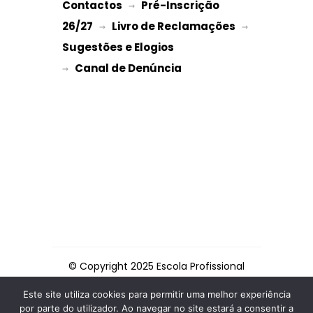
Contactos
Pré-Inscrição 
 → 
26/27
Livro de Reclamações
 → 
 → 
Sugestões e Elogios
→ 
© Copyright 2025 Escola Profissional
de Espinho
Este site utiliza cookies para permitir uma melhor experiência
por parte do utilizador. Ao navegar no site estará a consentir a