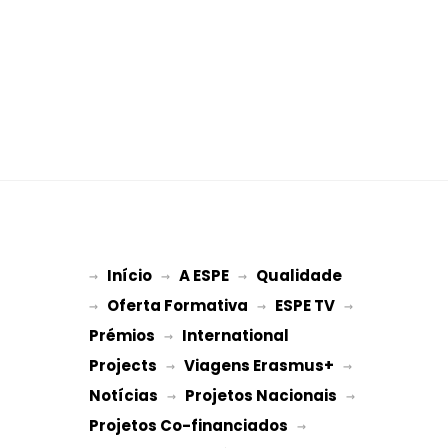
Início
A ESPE
Qualidade
→ 
→ 
 → 
Oferta Formativa
ESPE TV
→ 
 → 
 → 
Prémios
International 
 → 
Projects
Viagens Erasmus+
 → 
 → 
Notícias
Projetos Nacionais
 → 
 → 
Projetos Co-financiados
 → 