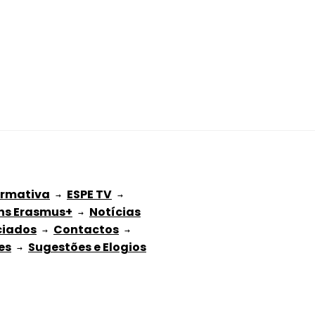
ormativa
ESPE TV
 → 
 → 
ns Erasmus+
Notícias
 → 
ciados
Contactos
 → 
 → 
es
Sugestões e Elogios
 → 