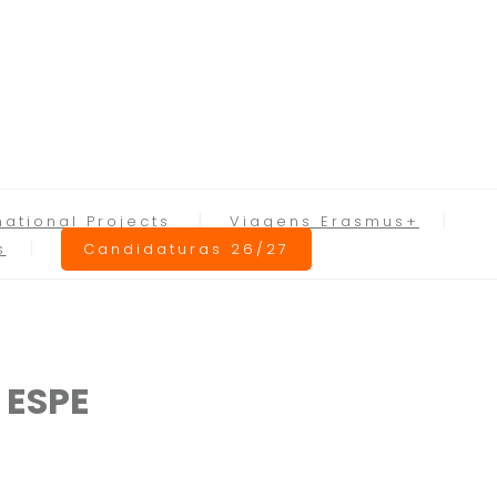
national Projects
Viagens Erasmus+
s
Candidaturas 26/27
 ESPE