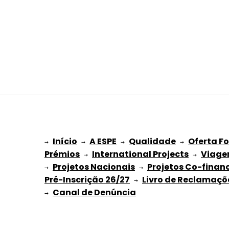
Início
A ESPE
Qualidade
Oferta F
→ 
→ 
 → 
 → 
Prémios
International Projects
Viage
 → 
 → 
Projetos Nacionais
Projetos Co-finan
→ 
 → 
Pré-Inscrição 26/27
Livro de Reclamaçõ
 → 
→ 