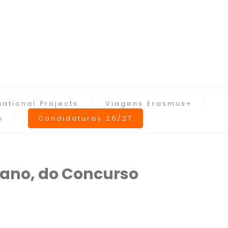
national Projects
Viagens Erasmus+
s
Candidaturas 26/27
ano, do Concurso