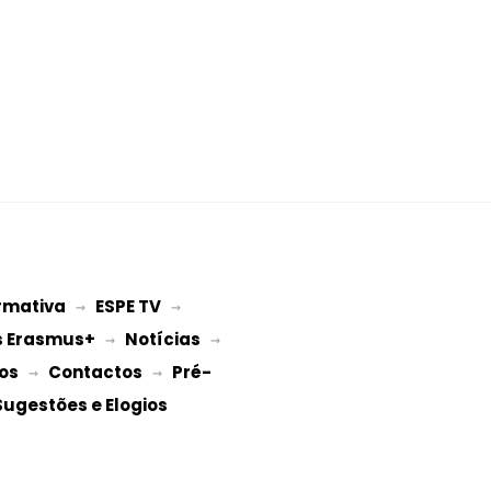
rmativa
ESPE TV
 → 
 → 
s Erasmus+
Notícias
 → 
 → 
os
Contactos
Pré-
 → 
 → 
Sugestões e Elogios