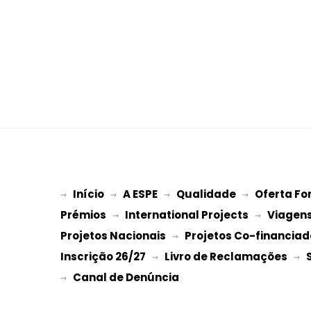
Início
A ESPE
Qualidade
Oferta Fo
→ 
→ 
 → 
 → 
Prémios
International Projects
Viagen
 → 
 → 
Projetos Nacionais
Projetos Co-financiad
 → 
Inscrição 26/27
Livro de Reclamações
 → 
 → 
→ 