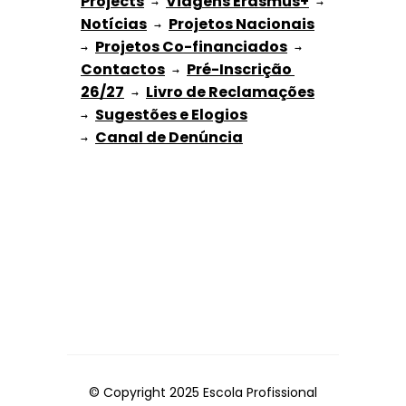
Projects
Viagens Erasmus+
 → 
 → 
Notícias
Projetos Nacionais
 → 
Projetos Co-financiados
→ 
 → 
Contactos
Pré-Inscrição 
 → 
26/27
Livro de Reclamações
 → 
Sugestões e Elogios
→ 
→ 
© Copyright 2025 Escola Profissional