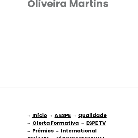
Oliveira Martins
Início
A ESPE
Qualidade
→ 
→ 
 → 
Oferta Formativa
ESPE TV
→ 
 → 
Prémios
International 
→ 
 → 