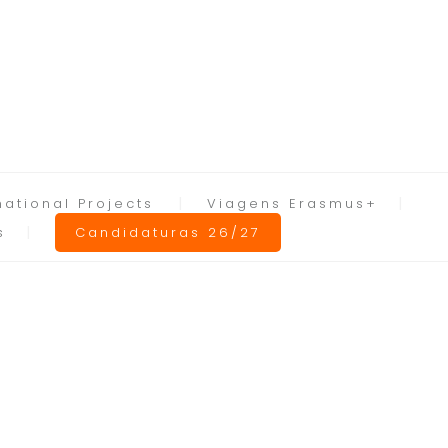
national Projects
Viagens Erasmus+
s
Candidaturas 26/27