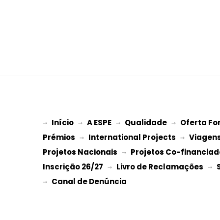
Início
A ESPE
Qualidade
Oferta Fo
→ 
→ 
 → 
 → 
Prémios
International Projects
Viagen
 → 
 → 
Projetos Nacionais
Projetos Co-financiad
 → 
Inscrição 26/27
Livro de Reclamações
 → 
 → 
→ 