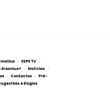
rmativa
ESPE TV
 → 
 → 
s Erasmus+
Notícias
 → 
 → 
os
Contactos
Pré-
 → 
 → 
Sugestões e Elogios