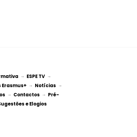
rmativa
ESPE TV
 → 
 → 
s Erasmus+
Notícias
 → 
 → 
os
Contactos
Pré-
 → 
 → 
Sugestões e Elogios