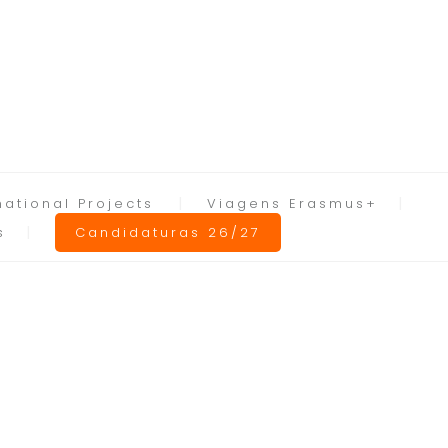
national Projects
Viagens Erasmus+
s
Candidaturas 26/27