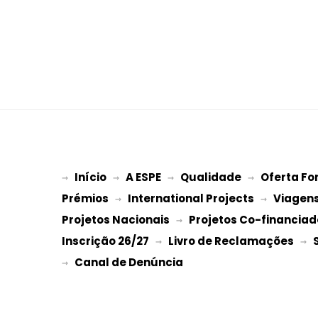
Início
A ESPE
Qualidade
Oferta Fo
→ 
→ 
 → 
 → 
Prémios
International Projects
Viagen
 → 
 → 
Projetos Nacionais
Projetos Co-financiad
 → 
Inscrição 26/27
Livro de Reclamações
 → 
 → 
→ 