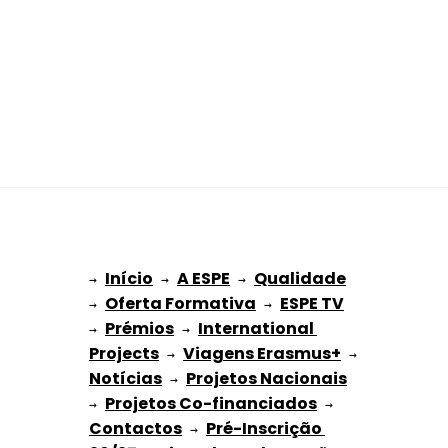
Início
A ESPE
Qualidade
→ 
→ 
 → 
Oferta Formativa
ESPE TV
→ 
 → 
Prémios
International 
→ 
 → 
Projects
Viagens Erasmus+
 → 
 → 
Notícias
Projetos Nacionais
 → 
Projetos Co-financiados
→ 
 → 
Contactos
Pré-Inscrição 
 → 