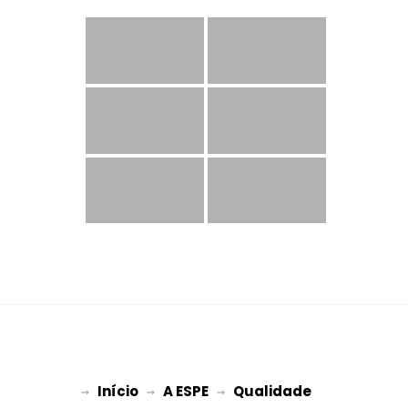
Início
A ESPE
Qualidade
→ 
→ 
 → 