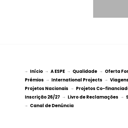
Início
A ESPE
Qualidade
Oferta Fo
→ 
→ 
 → 
 → 
Prémios
International Projects
Viagen
 → 
 → 
Projetos Nacionais
Projetos Co-financiad
 → 
Inscrição 26/27
Livro de Reclamações
 → 
 → 
→ 