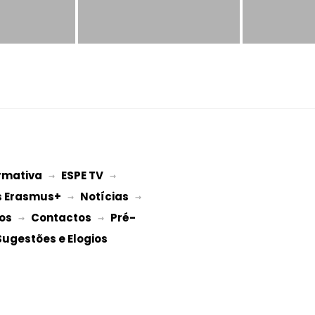
rmativa
ESPE TV
 → 
 → 
s Erasmus+
Notícias
 → 
 → 
os
Contactos
Pré-
 → 
 → 
Sugestões e Elogios