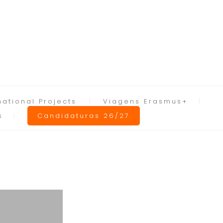
national Projects
Viagens Erasmus+
s
Candidaturas 26/27