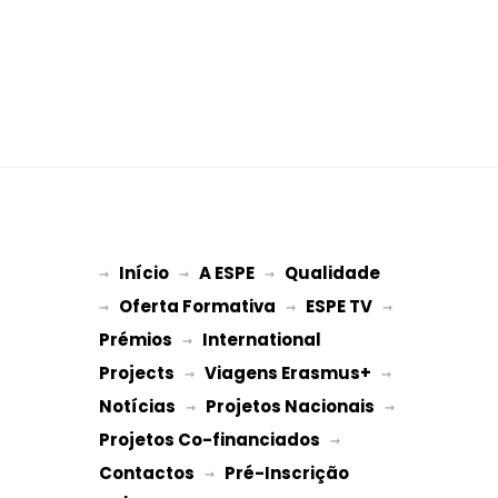
Início
A ESPE
Qualidade
→ 
→ 
 → 
Oferta Formativa
ESPE TV
→ 
 → 
 → 
Prémios
International 
 → 
Projects
Viagens Erasmus+
 → 
 → 
Notícias
Projetos Nacionais
 → 
 → 
Projetos Co-financiados
 → 
Contactos
Pré-Inscrição 
 → 