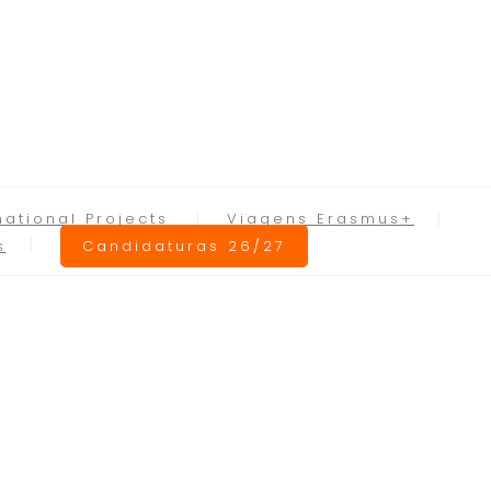
national Projects
Viagens Erasmus+
s
Candidaturas 26/27