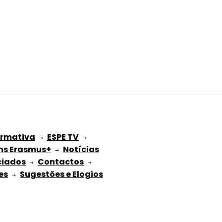
ormativa
ESPE TV
 → 
 → 
ns Erasmus+
Notícias
 → 
ciados
Contactos
 → 
 → 
es
Sugestões e Elogios
 → 