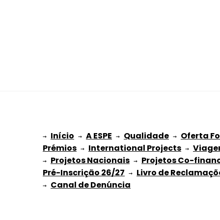
Início
A ESPE
Qualidade
Oferta F
→ 
→ 
 → 
 → 
Prémios
International Projects
Viage
 → 
 → 
Projetos Nacionais
Projetos Co-finan
→ 
 → 
Pré-Inscrição 26/27
Livro de Reclamaçõ
 → 
→ 