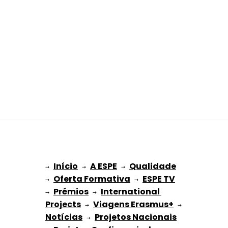
Início
A ESPE
Qualidade
→ 
→ 
 → 
Oferta Formativa
ESPE TV
→ 
 → 
Prémios
International 
→ 
 → 
Projects
Viagens Erasmus+
 → 
 → 
Notícias
Projetos Nacionais
 → 