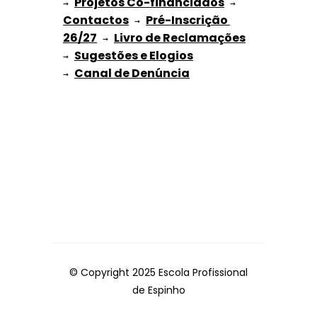
Projetos Co-financiados
→ 
 → 
Contactos
Pré-Inscrição 
 → 
26/27
Livro de Reclamações
 → 
Sugestões e Elogios
→ 
→ 
© Copyright 2025 Escola Profissional
de Espinho