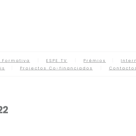
 Formativa
ESPE TV
Prémios
Inter
is
Projectos Co-financiados
Contacto
22