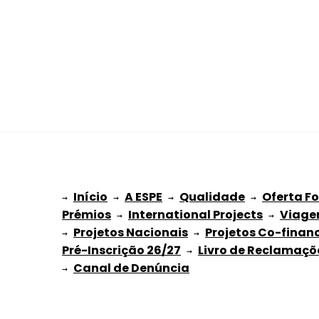
Início
A ESPE
Qualidade
Oferta F
→ 
→ 
 → 
 → 
Prémios
International Projects
Viage
 → 
 → 
Projetos Nacionais
Projetos Co-finan
→ 
 → 
Pré-Inscrição 26/27
Livro de Reclamaçõ
 → 
→ 