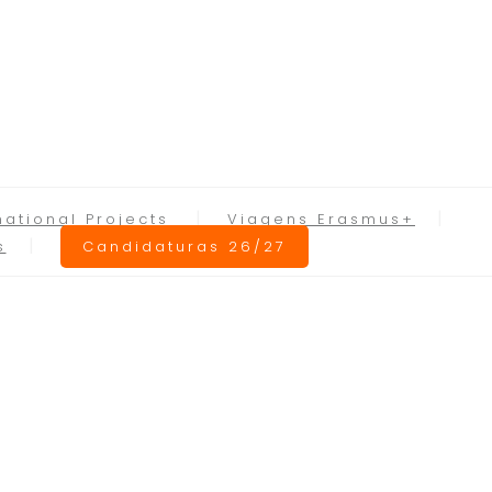
national Projects
Viagens Erasmus+
s
Candidaturas 26/27