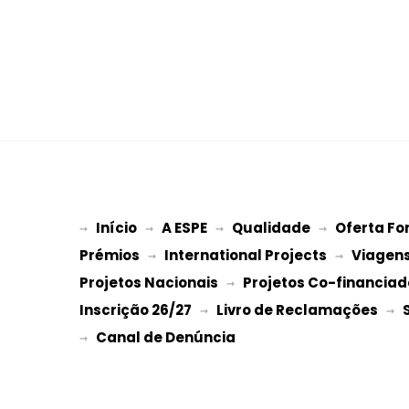
Início
A ESPE
Qualidade
Oferta Fo
→ 
→ 
 → 
 → 
Prémios
International Projects
Viagen
 → 
 → 
Projetos Nacionais
Projetos Co-financiad
 → 
Inscrição 26/27
Livro de Reclamações
 → 
 → 
→ 