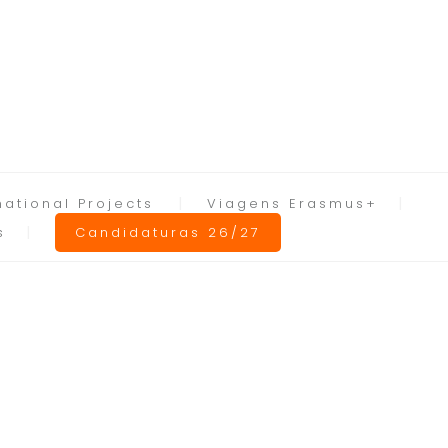
national Projects
Viagens Erasmus+
s
Candidaturas 26/27