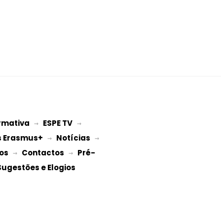
rmativa
ESPE TV
 → 
 → 
s Erasmus+
Notícias
 → 
 → 
os
Contactos
Pré-
 → 
 → 
Sugestões e Elogios