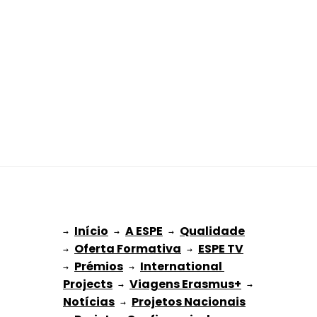
Início
A ESPE
Qualidade
→ 
→ 
 → 
Oferta Formativa
ESPE TV
→ 
 → 
Prémios
International 
→ 
 → 
Projects
Viagens Erasmus+
 → 
 → 
Notícias
Projetos Nacionais
 → 