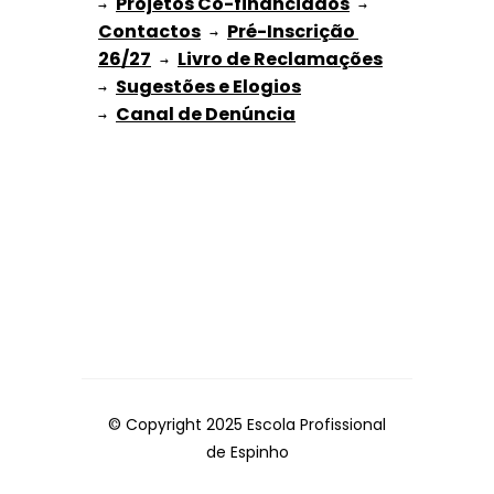
Projetos Co-financiados
→ 
 → 
Contactos
Pré-Inscrição 
 → 
26/27
Livro de Reclamações
 → 
Sugestões e Elogios
→ 
→ 
© Copyright 2025 Escola Profissional
de Espinho