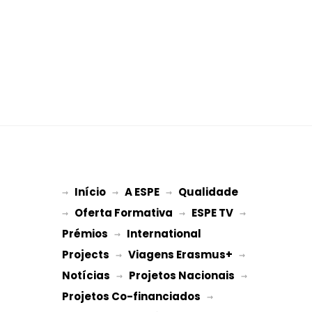
Início
A ESPE
Qualidade
→ 
→ 
 → 
Oferta Formativa
ESPE TV
→ 
 → 
 → 
Prémios
International 
 → 
Projects
Viagens Erasmus+
 → 
 → 
Notícias
Projetos Nacionais
 → 
 → 
Projetos Co-financiados
 → 