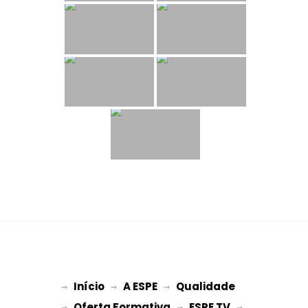
Início
A ESPE
Qualidade
→ 
→ 
 → 
Oferta Formativa
ESPE TV
→ 
 → 
 → 