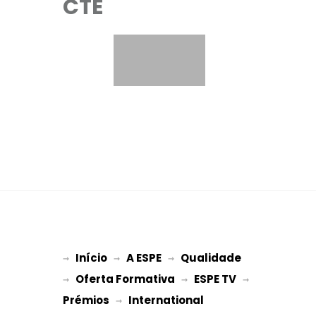
CTE
Início
A ESPE
Qualidade
→ 
→ 
 → 
Oferta Formativa
ESPE TV
→ 
 → 
 → 
Prémios
International 
 → 