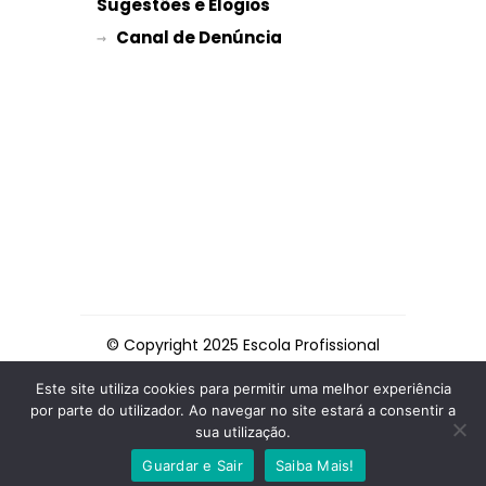
Sugestões e Elogios
→ 
© Copyright 2025 Escola Profissional
de Espinho
Este site utiliza cookies para permitir uma melhor experiência
por parte do utilizador. Ao navegar no site estará a consentir a
FACEBOOK
INSTAGRAM
sua utilização.
TIKTOK
Guardar e Sair
Saiba Mais!