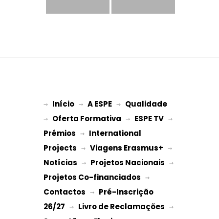
Início
A ESPE
Qualidade
→ 
→ 
 → 
Oferta Formativa
ESPE TV
→ 
 → 
 → 
Prémios
International 
 → 
Projects
Viagens Erasmus+
 → 
 → 
Notícias
Projetos Nacionais
 → 
 → 
Projetos Co-financiados
 → 
Contactos
Pré-Inscrição 
 → 
26/27
Livro de Reclamações
 → 
 → 