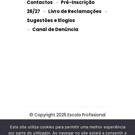
Contactos
Pré-Inscrição 
 → 
26/27
Livro de Reclamações
 → 
 → 
Sugestões e Elogios
→ 
© Copyright 2025 Escola Profissional
de Espinho
Este site utiliza cookies para permitir uma melhor experiência
por parte do utilizador. Ao navegar no site estará a consentir a