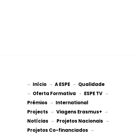
Início
A ESPE
Qualidade
→ 
→ 
 → 
Oferta Formativa
ESPE TV
→ 
 → 
 → 
Prémios
International 
 → 
Projects
Viagens Erasmus+
 → 
 → 
Notícias
Projetos Nacionais
 → 
 → 
Projetos Co-financiados
 → 