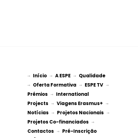
Início
A ESPE
Qualidade
→ 
→ 
 → 
Oferta Formativa
ESPE TV
→ 
 → 
 → 
Prémios
International 
 → 
Projects
Viagens Erasmus+
 → 
 → 
Notícias
Projetos Nacionais
 → 
 → 
Projetos Co-financiados
 → 
Contactos
Pré-Inscrição 
 → 