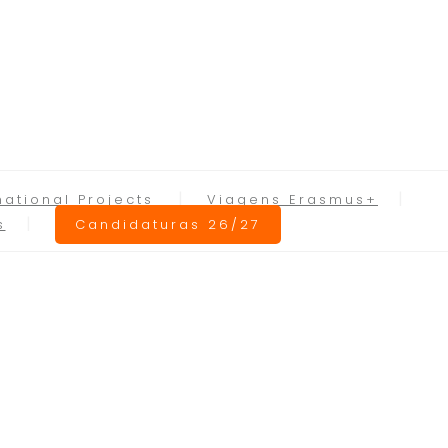
national Projects
Viagens Erasmus+
s
Candidaturas 26/27