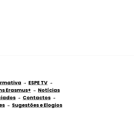
ormativa
ESPE TV
 → 
 → 
ns Erasmus+
Notícias
 → 
ciados
Contactos
 → 
 → 
es
Sugestões e Elogios
 → 