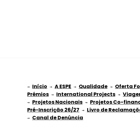
Início
A ESPE
Qualidade
Oferta F
→ 
→ 
 → 
 → 
Prémios
International Projects
Viage
 → 
 → 
Projetos Nacionais
Projetos Co-finan
→ 
 → 
Pré-Inscrição 26/27
Livro de Reclamaçõ
 → 
→ 