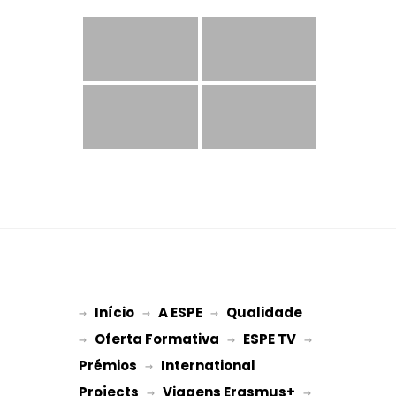
Início
A ESPE
Qualidade
→ 
→ 
 → 
Oferta Formativa
ESPE TV
→ 
 → 
 → 
Prémios
International 
 → 
Projects
Viagens Erasmus+
 → 
 → 