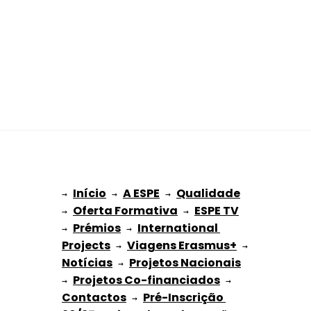
Início
A ESPE
Qualidade
→ 
→ 
 → 
Oferta Formativa
ESPE TV
→ 
 → 
Prémios
International 
→ 
 → 
Projects
Viagens Erasmus+
 → 
 → 
Notícias
Projetos Nacionais
 → 
Projetos Co-financiados
→ 
 → 
Contactos
Pré-Inscrição 
 → 