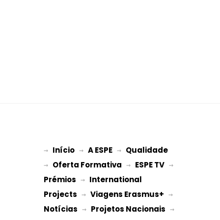
Início
A ESPE
Qualidade
→ 
→ 
 → 
Oferta Formativa
ESPE TV
→ 
 → 
 → 
Prémios
International 
 → 
Projects
Viagens Erasmus+
 → 
 → 
Notícias
Projetos Nacionais
 → 
 → 