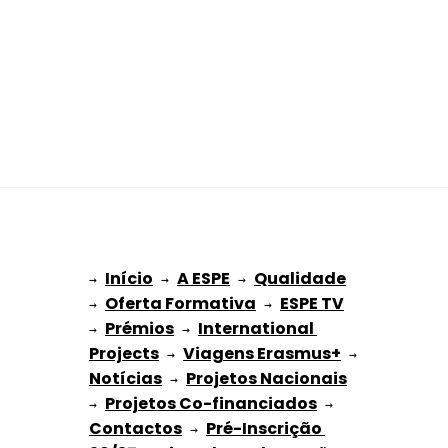
Início
A ESPE
Qualidade
→ 
→ 
 → 
Oferta Formativa
ESPE TV
→ 
 → 
Prémios
International 
→ 
 → 
Projects
Viagens Erasmus+
 → 
 → 
Notícias
Projetos Nacionais
 → 
Projetos Co-financiados
→ 
 → 
Contactos
Pré-Inscrição 
 → 