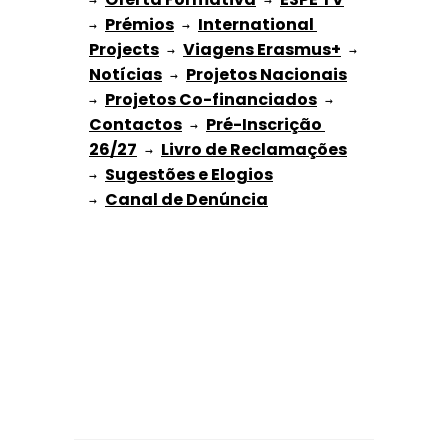
→ 
 → 
Prémios
International 
→ 
 → 
Projects
Viagens Erasmus+
 → 
 → 
Notícias
Projetos Nacionais
 → 
Projetos Co-financiados
→ 
 → 
Contactos
Pré-Inscrição 
 → 
26/27
Livro de Reclamações
 → 
Sugestões e Elogios
→ 
→ 