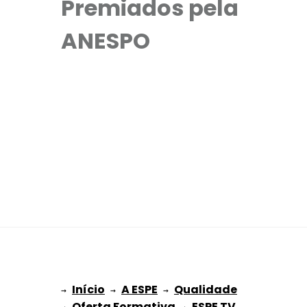
Premiados pela
ANESPO
Início
A ESPE
Qualidade
→ 
→ 
 → 
Oferta Formativa
ESPE TV