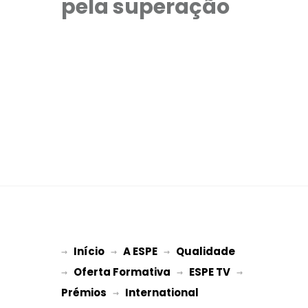
pela superação
Início
A ESPE
Qualidade
→ 
→ 
 → 
Oferta Formativa
ESPE TV
→ 
 → 
 → 
Prémios
International 
 → 