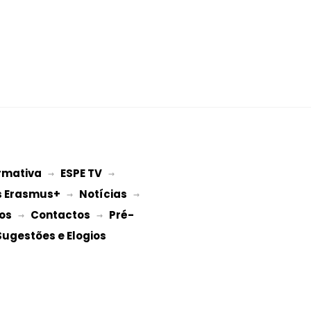
rmativa
ESPE TV
 → 
 → 
s Erasmus+
Notícias
 → 
 → 
os
Contactos
Pré-
 → 
 → 
Sugestões e Elogios