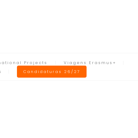
national Projects
Viagens Erasmus+
s
Candidaturas 26/27