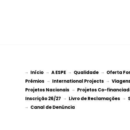
Início
A ESPE
Qualidade
Oferta Fo
→ 
→ 
 → 
 → 
Prémios
International Projects
Viagen
 → 
 → 
Projetos Nacionais
Projetos Co-financiad
 → 
Inscrição 26/27
Livro de Reclamações
 → 
 → 
→ 