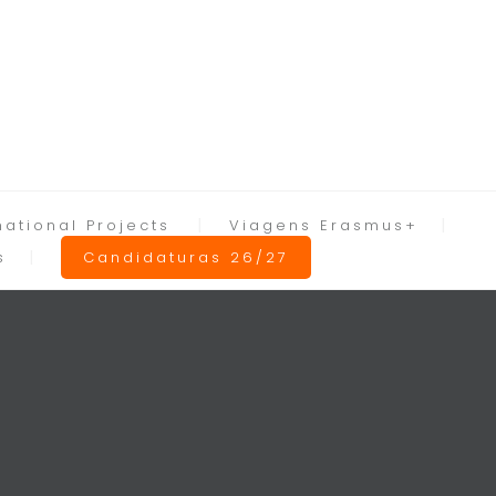
national Projects
Viagens Erasmus+
s
Candidaturas 26/27