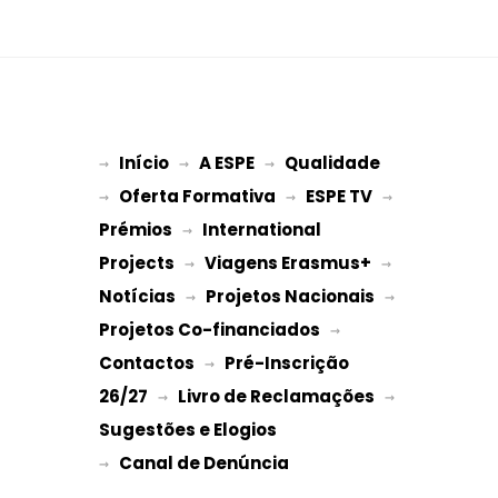
Início
A ESPE
Qualidade
→ 
→ 
 → 
Oferta Formativa
ESPE TV
→ 
 → 
 → 
Prémios
International 
 → 
Projects
Viagens Erasmus+
 → 
 → 
Notícias
Projetos Nacionais
 → 
 → 
Projetos Co-financiados
 → 
Contactos
Pré-Inscrição 
 → 
26/27
Livro de Reclamações
 → 
 → 
Sugestões e Elogios
→ 