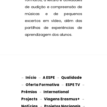
de audição e compreensão de
músicas e de pequenos
excertos em vídeo, além das
partilhas de experiências de
aprendizagem dos alunos.
Início
A ESPE
Qualidade
→ 
→ 
 → 
Oferta Formativa
ESPE TV
→ 
 → 
 → 
Prémios
International 
 → 
Projects
Viagens Erasmus+
 → 
 → 
Notícias
Projetos Nacionais
 → 
 → 