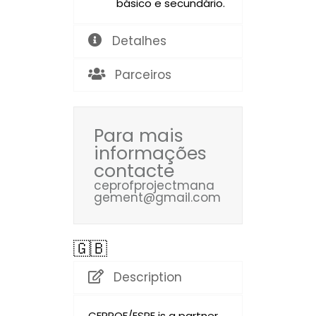
básico e secundário.
Detalhes
Parceiros
Para mais
informações
contacte
ceprofprojectmana
gement@gmail.com
🇬🇧
Description
CEPROF/ESPE is a partner