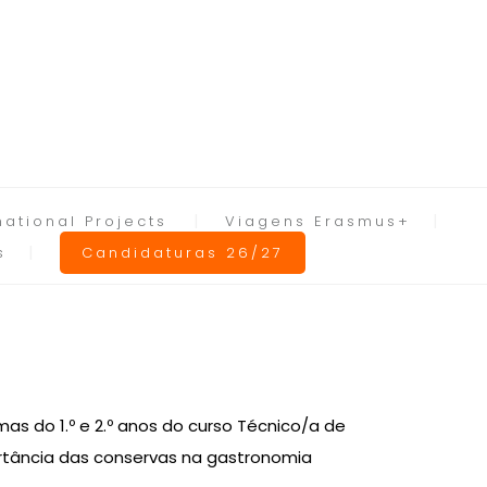
national Projects
Viagens Erasmus+
s
Candidaturas 26/27
as do 1.º e 2.º anos do curso Técnico/a de
portância das conservas na gastronomia