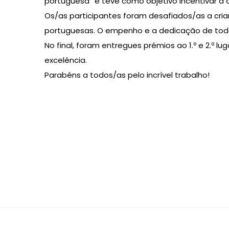
portuguesa” e teve como objetivo incentivar a c
Os/as participantes foram desafiados/as a criar
portuguesas. O empenho e a dedicação de todas/
No final, foram entregues prémios ao 1.º e 2.
excelência.
Parabéns a todos/as pelo incrível trabalho!